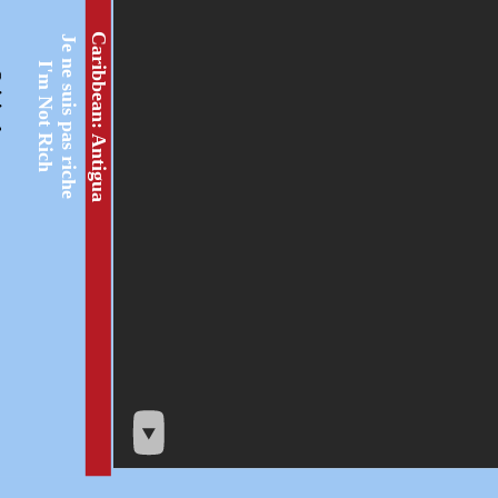
Caribbean: Antigua
Je ne suis pas riche
I'm Not Rich
ext