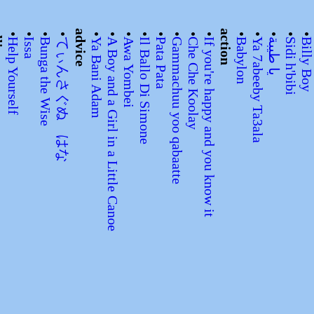
tors
•
•
•
•
advice
•
•
•
•
•
•
•
•
action
•
•
•
•
Help Yourself
Issa
Bunga the Wise
てぃんさぐぬ はな
Ya Bani Adam
A Boy and a Girl in a Little Canoe
Awa Yombei
Il Ballo Di Simone
Pata Pata
Gammachuu yoo qabaatte
Che Che Koolay
If you're happy and you know it
Babylon
Ya 7abeeby Ta3ala
يا طيبة
Sidi h'bibi
Billy Bo