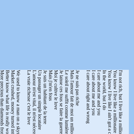
e precious than diamonds from the earth
Better know what life is really worth
Market crushed, money turned into vapor
We used to know a man on a skyscraper
La vraie richesse c'est le love
L'amour m'est vital, il m'est nécessaire
Un passager un simple locataire
Je suis un habitant de la terre
Mais j'm'en fous
Moi je cultive le love
Je laisse ces fous se faire la guerre
Le soleil me suffit comme lumière
Mais l'amour fait de moi un millionnaire
Je ne suis pas riche
I care about right and wrong
I care about me and you
I care about me and you
In the world, but I do
You know I live like I ain't got a care
You know I live like a millionaire
I'm not rich, but I live like a millionaire