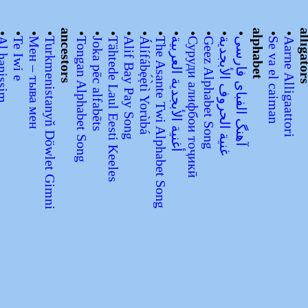
•
•
•
•
ancestors
•
•
•
•
•
•
•
•
•
•
•
alphabet
•
•
alliga
hanissim
Te Iwi e
Мен – тыва мен
Turkmenistanyň Döwlet Gimni
Tongan Alphabet Song
Joka pēc alfabēts
Tähtede Laul Eesti Keeles
Alif Bay Pay Song
Álífábẹ́ẹ̀tì Yorùbá
The Asante Twi Alphabet Song
أغنية الأبجدية العربية
Суруди алифбои тоҷикӣ
Geez Alphabet Song
غنية الحروف الأبجدية
آهنگ الفبای فارسی
Se va el caiman
Aarne Alligaattori