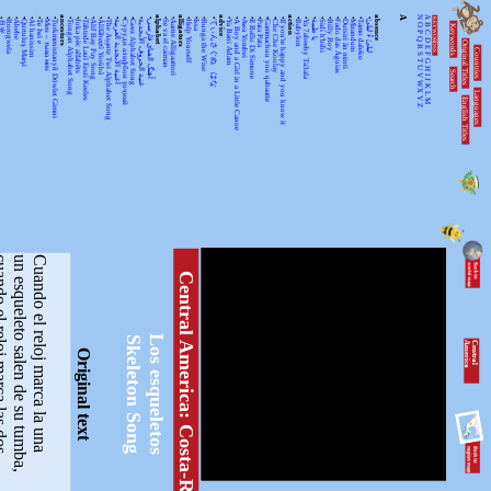
•
•
•
•
•
•
•
•
ancestors
•
•
•
•
•
•
•
•
•
•
•
alphabet
•
•
alligators
•
•
•
•
advice
•
•
•
•
•
•
•
•
action
•
•
•
•
•
•
•
•
•
•
absence
A
N
A
KEYWORDSS
月光
Rorogwela
Abebe
Qurtuluş Marşi
Al hanissim
Te Iwi e
Мен – тыва мен
Turkmenistanyň Döwlet Gimni
Tongan Alphabet Song
Joka pēc alfabēts
Tähtede Laul Eesti Keeles
Alif Bay Pay Song
Álífábẹ́ẹ̀tì Yorùbá
The Asante Twi Alphabet Song
أغنية الأبجدية العربية
Суруди алифбои тоҷикӣ
Geez Alphabet Song
غنية الحروف الأبجدية
آهنگ الفبای فارسی
Se va el caiman
Aarne Alligaattori
Help Yourself
Issa
Bunga the Wise
てぃんさぐぬ はな
Ya Bani Adam
A Boy and a Girl in a Little Canoe
Awa Yombei
Il Ballo Di Simone
Pata Pata
Gammachuu yoo qabaatte
Che Che Koolay
If you're happy and you know it
Babylon
Ya 7abeeby Ta3ala
يا طيبة
Sidi h'bibi
Billy Boy
Fado das Águias
Dutsiri ăn minti
Mirandum
Tamo daleko
لیلیٰ ءُ لیلیٰ
Keywords
O
B
P
C
Q
D
Original Titles
R
Countries
E
S
F
T
G
U
H
Search
V
I
J
WX
K
Languages
L
English Titles
Y
M
Z
loj marca las dos
un esqueleto salen de su tumba,
Cuando el reloj marca la una
Central America: Costa-Rica
Los esqueletos
Skeleton Song
C
e
n
tr
a
l
A
m
e
r
ic
a
Original text