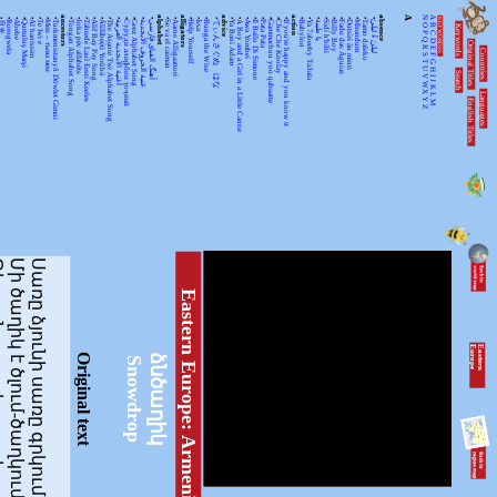
•
•
•
•
•
•
•
•
ancestors
•
•
•
•
•
•
•
•
•
•
•
alphabet
•
•
alligators
•
•
•
•
advice
•
•
•
•
•
•
•
•
action
•
•
•
•
•
•
•
•
•
•
absence
A
N
A
KEYWORDSS
月光
Rorogwela
Abebe
Qurtuluş Marşi
Al hanissim
Te Iwi e
Мен – тыва мен
Turkmenistanyň Döwlet Gimni
Tongan Alphabet Song
Joka pēc alfabēts
Tähtede Laul Eesti Keeles
Alif Bay Pay Song
Álífábẹ́ẹ̀tì Yorùbá
The Asante Twi Alphabet Song
أغنية الأبجدية العربية
Суруди алифбои тоҷикӣ
Geez Alphabet Song
غنية الحروف الأبجدية
آهنگ الفبای فارسی
Se va el caiman
Aarne Alligaattori
Help Yourself
Issa
Bunga the Wise
てぃんさぐぬ はな
Ya Bani Adam
A Boy and a Girl in a Little Canoe
Awa Yombei
Il Ballo Di Simone
Pata Pata
Gammachuu yoo qabaatte
Che Che Koolay
If you're happy and you know it
Babylon
Ya 7abeeby Ta3ala
يا طيبة
Sidi h'bibi
Billy Boy
Fado das Águias
Dutsiri ăn minti
Mirandum
Tamo daleko
لیلیٰ ءُ لیلیٰ
Keywords
O
B
P
C
Q
D
Original Titles
R
Countries
E
S
F
T
G
U
H
Search
V
I
J
WX
K
Languages
L
English Titles
Y
M
Z
ը սպիտակ
Մի ծաղիկ է ծլում-ծաղկում,
Սառը ձյունի սառը գրկում
Eastern Europe: Armenia
E
a
s
te
r
n
E
u
r
o
p
e
Original text
ձնծաղիկ
Snowdrop