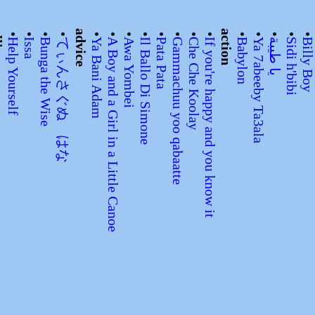
tors
•
•
•
•
advice
•
•
•
•
•
•
•
•
action
•
•
•
•
Help Yourself
Issa
Bunga the Wise
てぃんさぐぬ はな
Ya Bani Adam
A Boy and a Girl in a Little Canoe
Awa Yombei
Il Ballo Di Simone
Pata Pata
Gammachuu yoo qabaatte
Che Che Koolay
If you're happy and you know it
Babylon
Ya 7abeeby Ta3ala
يا طيبة
Sidi h'bibi
Billy Bo