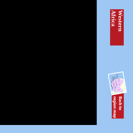
W
e
s
t
e
r
n
A
f
r
i
c
a