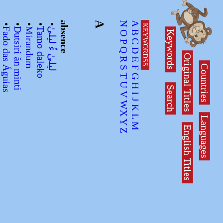
•
•
•
•
•
•
absence
A
N
A
KEYWORDSS
y
Fado das Águias
Dutsiri ăn minti
Mirandum
Tamo daleko
لیلیٰ ءُ لیلیٰ
Keywords
B
O
C
P
Q
D
Original Titles
R
E
Countries
S
F
T
G
U
H
Search
V
I
J
WX
K
Languages
L
Y
M
English Titles
Z