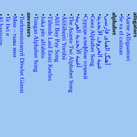
•
•
•
•
ancestors
•
•
•
•
•
•
•
•
•
•
•
alphabet
•
•
alliga
hanissim
Te Iwi e
Мен – тыва мен
Turkmenistanyň Döwlet Gimni
Tongan Alphabet Song
Joka pēc alfabēts
Tähtede Laul Eesti Keeles
Alif Bay Pay Song
Álífábẹ́ẹ̀tì Yorùbá
The Asante Twi Alphabet Song
أغنية الأبجدية العربية
Суруди алифбои тоҷикӣ
Geez Alphabet Song
غنية الحروف الأبجدية
آهنگ الفبای فارسی
Se va el caiman
Aarne Alligaattori