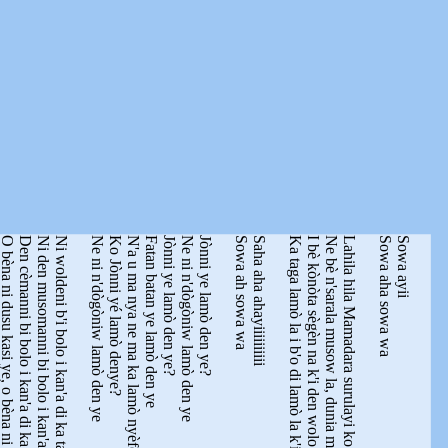
èna ni dusu kasi ye, o bèna ni sòn ja ye
Den cèmanni bi bolo i kan'a di ka taa lamòla
Ni den musomanni bi bolo i kan'a di ka taa lamòla
Ni woldeni b'i bolo i kan'a di ka taa lamòla
Ne ni n'dògòniw lamò den ye
Ko Jònni yé lamò denye?
N'a u ma nya ne ma ka lamò nyèfò ne dun ma lamò kòrò don
Fatan batan ye lamò den ye
Jònni ye lamò den ye?
Ne ni n'dògòniw lamò den ye
Jònni ye lamò den ye?
Sowa ah sowa wa
Saha aha ahayiiiiiiiiii
Ka taga lamò la i b'o di lamò la k'i kan'o tònò dun abada
I bè kònòta sègèn na k'i den wolo sègèn na, k'i kan'o lamò abada
Ne bè n'sarala musow la, dunia musow la ko lamò gèlèman
Lahila hila Mamadara surulayi ko ne bèna kuma sa
Sowa aha sowa wa
Sowa ayii