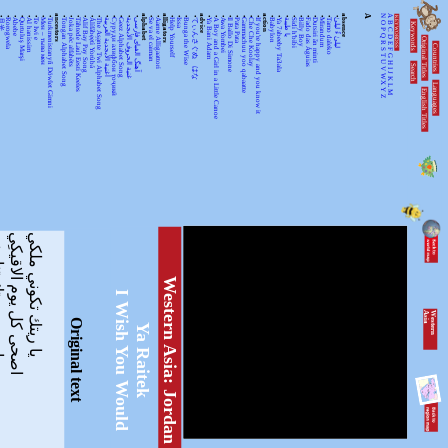
•
•
•
•
•
•
•
•
ancestors
•
•
•
•
•
•
•
•
•
•
•
alphabet
•
•
alligators
•
•
•
•
advice
•
•
•
•
•
•
•
•
action
•
•
•
•
•
•
•
•
•
•
absence
A
N
A
KEYWORDSS
月光
Rorogwela
Abebe
Qurtuluş Marşi
Al hanissim
Te Iwi e
Мен – тыва мен
Turkmenistanyň Döwlet Gimni
Tongan Alphabet Song
Joka pēc alfabēts
Tähtede Laul Eesti Keeles
Alif Bay Pay Song
Álífábẹ́ẹ̀tì Yorùbá
The Asante Twi Alphabet Song
أغنية الأبجدية العربية
Суруди алифбои тоҷикӣ
Geez Alphabet Song
غنية الحروف الأبجدية
آهنگ الفبای فارسی
Se va el caiman
Aarne Alligaattori
Help Yourself
Issa
Bunga the Wise
てぃんさぐぬ はな
Ya Bani Adam
A Boy and a Girl in a Little Canoe
Awa Yombei
Il Ballo Di Simone
Pata Pata
Gammachuu yoo qabaatte
Che Che Koolay
If you're happy and you know it
Babylon
Ya 7abeeby Ta3ala
يا طيبة
Sidi h'bibi
Billy Boy
Fado das Águias
Dutsiri ăn minti
Mirandum
Tamo daleko
لیلیٰ ءُ لیلیٰ
Keywords
O
B
P
C
Q
D
Original Titles
R
Countries
E
S
F
T
G
U
H
Search
V
I
J
WX
K
Languages
L
English Titles
Y
M
Z
يا ريتك تكوني ملكي
اصحى كل يوم الاقيكِي
اسمع صو
Western Asia: Jordan
I Wish You Would
W
e
s
te
r
n
A
s
ia
Original text
Ya Raitek