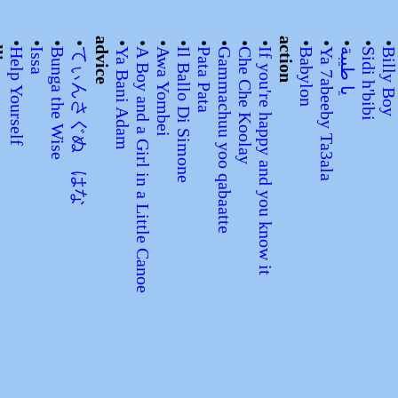
tors
•
•
•
•
advice
•
•
•
•
•
•
•
•
action
•
•
•
•
Help Yourself
Issa
Bunga the Wise
てぃんさぐぬ はな
Ya Bani Adam
A Boy and a Girl in a Little Canoe
Awa Yombei
Il Ballo Di Simone
Pata Pata
Gammachuu yoo qabaatte
Che Che Koolay
If you're happy and you know it
Babylon
Ya 7abeeby Ta3ala
يا طيبة
Sidi h'bibi
Billy Bo