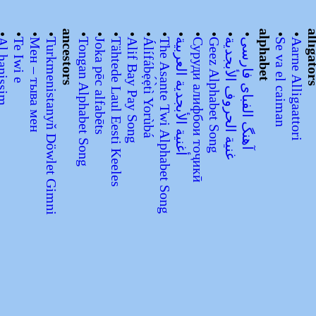
•
•
•
•
ancestors
•
•
•
•
•
•
•
•
•
•
•
alphabet
•
•
alliga
hanissim
Te Iwi e
Мен – тыва мен
Turkmenistanyň Döwlet Gimni
Tongan Alphabet Song
Joka pēc alfabēts
Tähtede Laul Eesti Keeles
Alif Bay Pay Song
Álífábẹ́ẹ̀tì Yorùbá
The Asante Twi Alphabet Song
أغنية الأبجدية العربية
Суруди алифбои тоҷикӣ
Geez Alphabet Song
غنية الحروف الأبجدية
آهنگ الفبای فارسی
Se va el caiman
Aarne Alligaattori