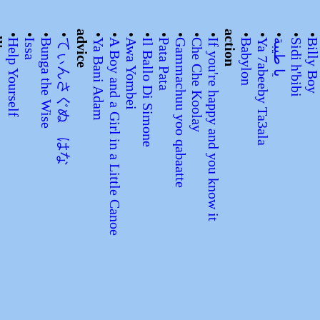
tors
•
•
•
•
advice
•
•
•
•
•
•
•
•
action
•
•
•
•
Help Yourself
Issa
Bunga the Wise
てぃんさぐぬ はな
Ya Bani Adam
A Boy and a Girl in a Little Canoe
Awa Yombei
Il Ballo Di Simone
Pata Pata
Gammachuu yoo qabaatte
Che Che Koolay
If you're happy and you know it
Babylon
Ya 7abeeby Ta3ala
يا طيبة
Sidi h'bibi
Billy Bo