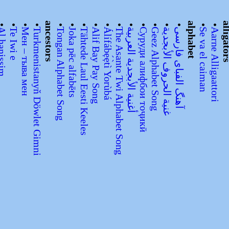
•
•
•
•
ancestors
•
•
•
•
•
•
•
•
•
•
•
alphabet
•
•
alliga
hanissim
Te Iwi e
Мен – тыва мен
Turkmenistanyň Döwlet Gimni
Tongan Alphabet Song
Joka pēc alfabēts
Tähtede Laul Eesti Keeles
Alif Bay Pay Song
Álífábẹ́ẹ̀tì Yorùbá
The Asante Twi Alphabet Song
أغنية الأبجدية العربية
Суруди алифбои тоҷикӣ
Geez Alphabet Song
غنية الحروف الأبجدية
آهنگ الفبای فارسی
Se va el caiman
Aarne Alligaattori