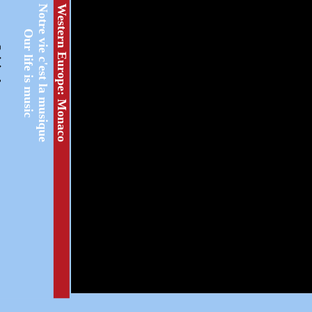
Notre vie c'est la musique
Western Europe: Monaco
Our life is music
ext