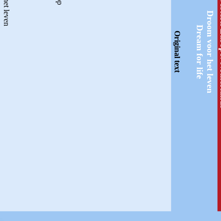
Western
Droom voor het leven
Dream for life
Original text