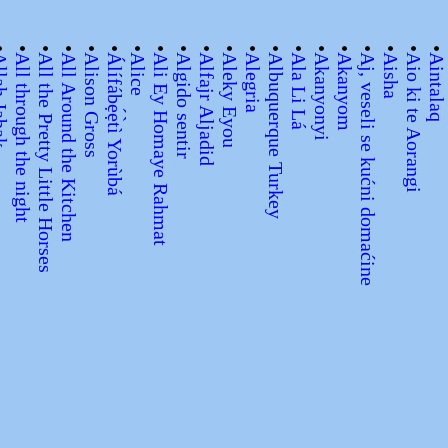
•
•
•
•
•
•
•
•
•
•
•
•
•
•
•
•
•
•
•
•
 Jabak
All through the night
All the Pretty Little Horses
All Around the Kitchen
Alison Gross
Álífábẹ́ẹ̀tì Yorùbá
Alice
Ali Ey Homaye Rahmat
Algido sentir
Alfajr Aljadid
Aleky Eyou
Alegria
Albuquerque Turkey
Ala Li Lá
Akanyonyi
Akanyom
Aj, veseli se kućni domaćine
Aisha
Aio ki te Aorangi
Aintalaq