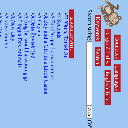
Search string
•
•
•
•
•
•
•
•
•
•
•
 Zain
A vava inouva
A New Day
A Língua Dos Animais
A frog he would a-wooing go
A Dzie Žyvieš Ty?
A Cigana
A Boy and a Girl in a Little Canoe
A Bordèu que i a nau damas
7 Seconds
'E 'Otua, Tataki Au
Keywords
SEARCHED WITH:
Original Titles
Countries
Search
Languages
English Titles