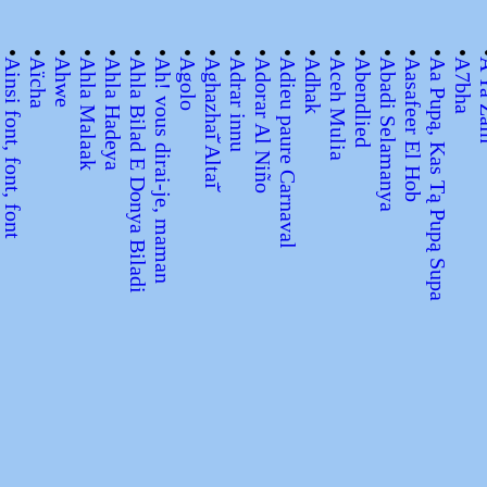
•
•
•
•
•
•
•
•
•
•
•
•
•
•
•
•
•
•
•
Ainsi font, font, font
Aïcha
Ahwe
Ahla Malaak
Ahla Hadeya
Ahla Bilad E Donya Biladi
Ah! vous dirai-je, maman
Agolo
Aghazhaī̆ Altaī̆
Adrar innu
Adorar Al Niño
Adieu paure Carnaval
Adhak
Aceh Mulia
Abendlied
Abadi Selamanya
Aasafeer El Hob
Aa Pupą, Kas Tą Pupą Supa
A7bha
A Ya