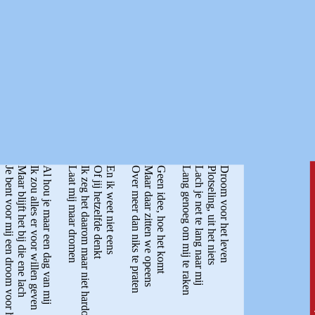
Je bent voor mij een droom voor het leven
Maar blijft het bij die ene lach
Ik zou alles er voor willen geven
Al hou je maar een dag van mij
Laat mij maar dromen
Ik zeg het daarom maar niet hardop
Of jij hetzelfde denkt
En ik weet niet eens
Over meer dan niks te praten
Maar daar zitten we opeens
Geen idee, hoe het komt
Lang genoeg om mij te raken
Lach je net te lang naar mij
Plotseling, uit het niets
Droom voor het leven