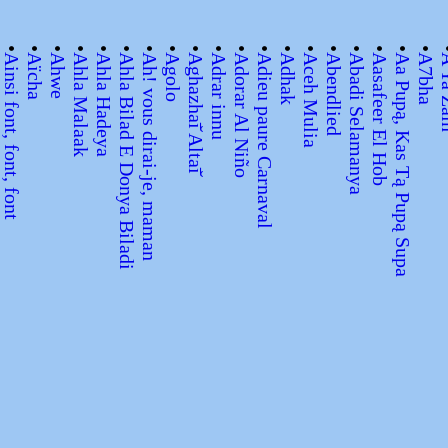
•
•
•
•
•
•
•
•
•
•
•
•
•
•
•
•
•
•
•
Ainsi font, font, font
Aïcha
Ahwe
Ahla Malaak
Ahla Hadeya
Ahla Bilad E Donya Biladi
Ah! vous dirai-je, maman
Agolo
Aghazhaī̆ Altaī̆
Adrar innu
Adorar Al Niño
Adieu paure Carnaval
Adhak
Aceh Mulia
Abendlied
Abadi Selamanya
Aasafeer El Hob
Aa Pupą, Kas Tą Pupą Supa
A7bha
A Ya