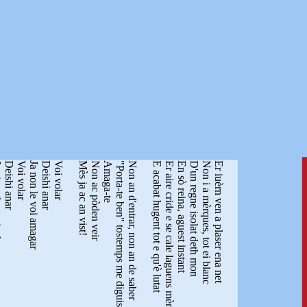
moment
Deishi anar
Voi volar
Ja non le voi amagar
Deishi anar
Voi volar
Mès ja ac an vist!
Non ac pòden veir
Amaga-te
"Porta-te ben" tostemps me diguis tu
Non an d'entrar, non an de saber
E acabat hugent tot e qu'è lutat
Er aire cride e se cale laguens mèn
En sò reina, aguest instant
D'un regne isolat deth mon
Non i a mèrques, tot ei blanc
Er iuèrn ven a plaser ena net