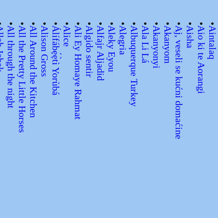
•
•
•
•
•
•
•
•
•
•
•
•
•
•
•
•
•
•
•
•
 Jabak
All through the night
All the Pretty Little Horses
All Around the Kitchen
Alison Gross
Álífábẹ́ẹ̀tì Yorùbá
Alice
Ali Ey Homaye Rahmat
Algido sentir
Alfajr Aljadid
Aleky Eyou
Alegria
Albuquerque Turkey
Ala Li Lá
Akanyonyi
Akanyom
Aj, veseli se kućni domaćine
Aisha
Aio ki te Aorangi
Aintalaq