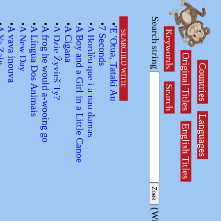
Search string
•
•
•
•
•
•
•
•
•
•
•
 Zain
A vava inouva
A New Day
A Língua Dos Animais
A frog he would a-wooing go
A Dzie Žyvieš Ty?
A Cigana
A Boy and a Girl in a Little Canoe
A Bordèu que i a nau damas
7 Seconds
'E 'Otua, Tataki Au
Keywords
SEARCHED WITH:
Original Titles
Countries
Search
Languages
English Titles