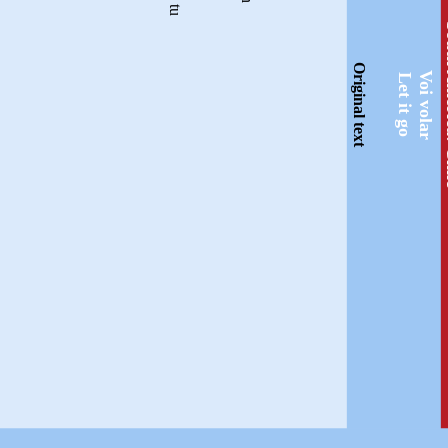
South
Original text
Voi volar
Let it go